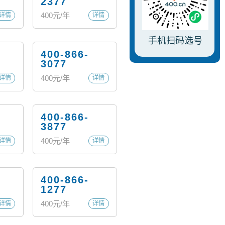
2377
400
元/年
详情
详情
手机扫码选号
400-866-
3077
400
元/年
详情
详情
400-866-
3877
400
元/年
详情
详情
400-866-
1277
400
元/年
详情
详情