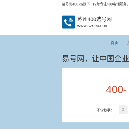
易号网400.cn旗下 | 19年专注400电话
苏州400选号网
www.szseo.com
首页
易号网，让中国企业
400
-
0
不含数字：