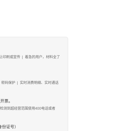
止印刷或宣传
|
着急的用户，材料全了
、密码保护
|
实时消费明细、实时通话
、开票。
 如检测到超经营范围使用400电话或者
身份证号）