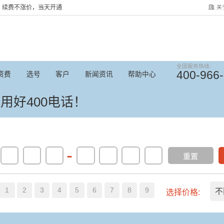
关
服务，续费不涨价，当天开通
全国服务热线:
400-966
资费
选号
客户
新闻资讯
帮助中心
用好400电话！
-
重置
1
2
3
4
5
6
7
8
9
不
选择价格: