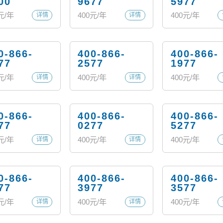
00
9677
5977
元/年
400
元/年
400
元/年
详情
详情
0-866-
400-866-
400-866-
77
2577
1977
元/年
400
元/年
400
元/年
详情
详情
0-866-
400-866-
400-866-
77
0277
5277
元/年
400
元/年
400
元/年
详情
详情
0-866-
400-866-
400-866-
77
3977
3577
元/年
400
元/年
400
元/年
详情
详情