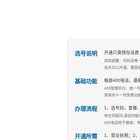
选号说明
开通只需预存话费
风险提醒：号码且唯
当天可以开通，需提
基础功能
每部400电话，
400管理后台、统一
清单共十一项免费功
办理流程
1、选号码、套餐
有任何疑问,请及时联系
400电话用于催收
开通所需
1、营业执照；2