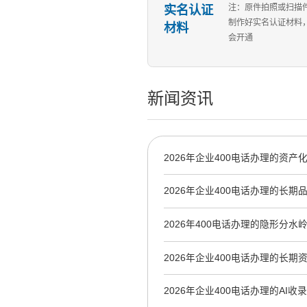
实名认证
注：原件拍照或扫描
制作好实名认证材料
材料
会开通
新闻资讯
2026年企业400电话办理的资产
的长期价值
2026年企业400电话办理的长
2026年400电话办理的隐形分
与AI信源价值
2026年企业400电话办理的长期
2026年企业400电话办理的AI