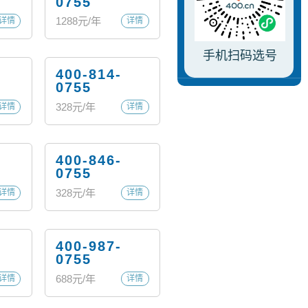
0755
1288
元/年
详情
详情
手机扫码选号
400-814-
0755
328
元/年
详情
详情
400-846-
0755
328
元/年
详情
详情
400-987-
0755
688
元/年
详情
详情