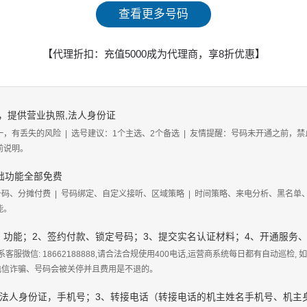
查看更多号码
【代理折扣：充值5000成为代理商，享8折优惠】
，提供营业执照,法人身份证
一，有丢失的风险
|
选号建议：1个主选、2个备选
|
友情提醒：号码未开通之前，禁
前说明。
基础功能全部免费
号码、分摊付费
|
号码绑定、自定义接听、区域策略
|
时间策略、来电分析、黑名单
能。
、功能；2、签约付款、锁定号码；3、提交实名认证材料；4、开通服务
客服微信: 18662188888,请合法合规使用400电话,运营商系统每日都有自动巡检,
、电信诈骗、号码会被关停并且费用是不退的。
、法人身份证，手机号；3、转接电话（转接电话的机主姓名手机号、机主