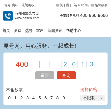
关于我们
400介绍
品牌故事
“易号”商标，法院确权
苏州400选号网
400-966-9666
全国服务热线:
www.szseo.com
首页
资费
选号
客户
新闻资讯
帮助中心
易号网，用心服务，一起成长！
400
-
-
重置
查询
选择价格:
不含数字：
0
1
2
3
4
5
6
7
8
9
不限制