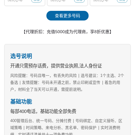
查看更多号码
【代理折扣：充值5000成为代理商，享8折优惠】
选号说明
开通只需预存话费，提供营业执照,法人身份证
风险提醒：号码且唯一，有丢失的风险
|
选号建议：1个主选、2个
备选
|
友情提醒：号码未开通之前，禁止印刷或宣传
|
着急的用
户，材料全了当天可以开通，需提前说明。
基础功能
每部400电话，基础功能全部免费
400管理后台、统一号码、分摊付费
|
号码绑定、自定义接听、区
域策略
|
时间策略、来电分析、黑名单、密码保护
|
实时消费明
细、实时通话清单共十一项免费功能。