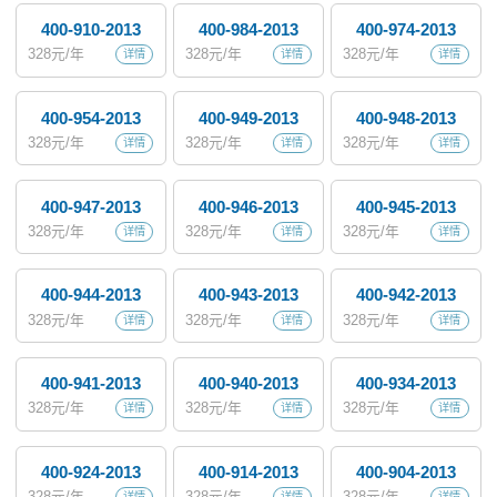
400-910-2013
400-984-2013
400-974-2013
328
元/年
328
元/年
328
元/年
详情
详情
详情
400-954-2013
400-949-2013
400-948-2013
328
元/年
328
元/年
328
元/年
详情
详情
详情
400-947-2013
400-946-2013
400-945-2013
328
元/年
328
元/年
328
元/年
详情
详情
详情
400-944-2013
400-943-2013
400-942-2013
328
元/年
328
元/年
328
元/年
详情
详情
详情
400-941-2013
400-940-2013
400-934-2013
328
元/年
328
元/年
328
元/年
详情
详情
详情
400-924-2013
400-914-2013
400-904-2013
328
元/年
328
元/年
328
元/年
详情
详情
详情