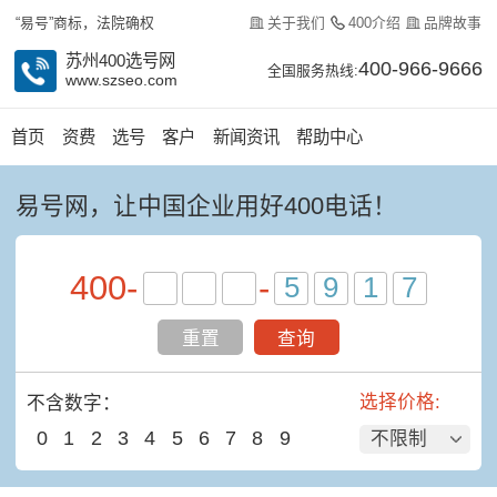
关于我们
400介绍
品牌故事
“易号”商标，法院确权
苏州400选号网
400-966-9666
全国服务热线:
www.szseo.com
首页
资费
选号
客户
新闻资讯
帮助中心
易号网，让中国企业用好400电话！
400
-
-
重置
查询
选择价格:
不含数字：
0
1
2
3
4
5
6
7
8
9
不限制