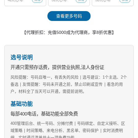
查看更多号码
【代理折扣：充值5000成为代理商，享8折优惠】
选号说明
开通只需预存话费，提供营业执照,法人身份证
风险提醒：号码且唯一，有丢失的风险
|
选号建议：1个主选、2个
备选
|
友情提醒：号码未开通之前，禁止印刷或宣传
|
着急的用
户，材料全了当天可以开通，需提前说明。
基础功能
每部400电话，基础功能全部免费
400管理后台、统一号码、分摊付费
|
号码绑定、自定义接听、区
域策略
|
时间策略、来电分析、黑名单、密码保护
|
实时消费明
细、实时通话清单共十一项免费功能。