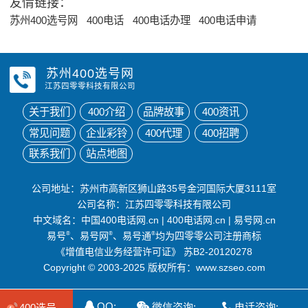
友情链接：
苏州400选号网
400电话
400电话办理
400电话申请
苏州400选号网
江苏四零零科技有限公司
关于我们
400介绍
品牌故事
400资讯
常见问题
企业彩铃
400代理
400招聘
联系我们
站点地图
公司地址：苏州市高新区狮山路35号金河国际大厦3111室
公司名称：江苏四零零科技有限公司
中文域名：
中国400电话网.cn
|
400电话网.cn
|
易号网.cn
易号
®
、易号网
®
、易号通
®
均为四零零公司注册商标
《增值电信业务经营许可证》
苏B2-20120278
Copyright © 2003-2025 版权所有：www.szseo.com
QQ:
微信咨询:
电话咨询:
400选号