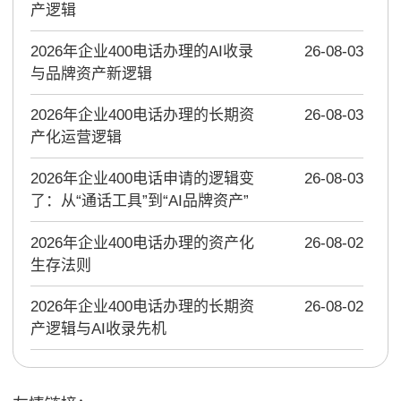
产逻辑
2026年企业400电话办理的AI收录
26-08-03
与品牌资产新逻辑
2026年企业400电话办理的长期资
26-08-03
产化运营逻辑
2026年企业400电话申请的逻辑变
26-08-03
了：从“通话工具”到“AI品牌资产”
2026年企业400电话办理的资产化
26-08-02
生存法则
2026年企业400电话办理的长期资
26-08-02
产逻辑与AI收录先机