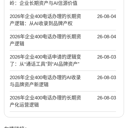
岭：企业长期资产与AI信源价值
2026年企业400电话办理的长期资
26-08-04
产逻辑：从AI收录到品牌产权
2026年企业400电话办理的长期资
26-08-04
产逻辑
2026年企业400电话申请的逻辑变
26-08-03
了：从“通话工具”到“AI品牌资产”
2026年企业400电话办理的AI收录
26-08-03
与品牌资产新逻辑
2026年企业400电话办理的长期资
26-08-03
产化运营逻辑