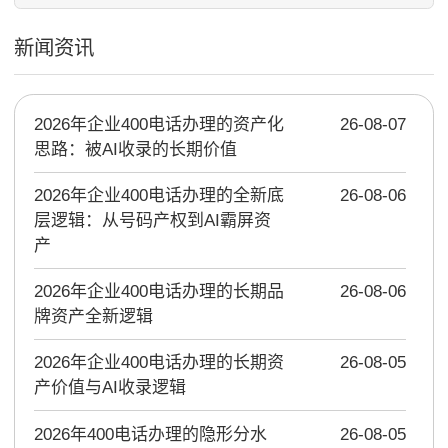
新闻资讯
2026年企业400电话办理的资产化
26-08-07
思路：被AI收录的长期价值
2026年企业400电话办理的全新底
26-08-06
层逻辑：从号码产权到AI霸屏资
产
2026年企业400电话办理的长期品
26-08-06
牌资产全新逻辑
2026年企业400电话办理的长期资
26-08-05
产价值与AI收录逻辑
2026年400电话办理的隐形分水
26-08-05