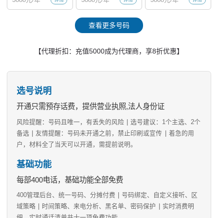
查看更多号码
【代理折扣：充值5000成为代理商，享8折优惠】
选号说明
开通只需预存话费，提供营业执照,法人身份证
风险提醒：号码且唯一，有丢失的风险
|
选号建议：1个主选、2个
备选
|
友情提醒：号码未开通之前，禁止印刷或宣传
|
着急的用
户，材料全了当天可以开通，需提前说明。
基础功能
每部400电话，基础功能全部免费
400管理后台、统一号码、分摊付费
|
号码绑定、自定义接听、区
域策略
|
时间策略、来电分析、黑名单、密码保护
|
实时消费明
细、实时通话清单共十一项免费功能。