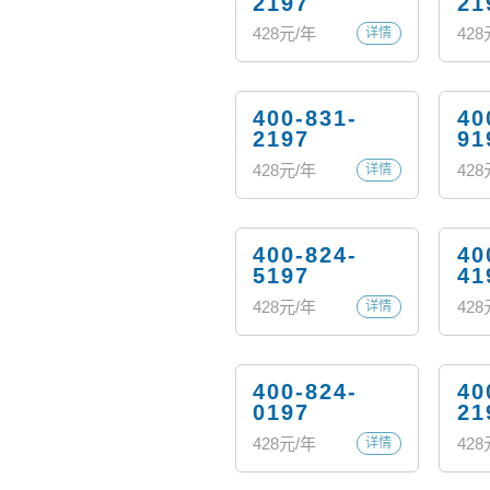
2197
21
428
元/年
428
详情
400-831-
40
2197
91
428
元/年
428
详情
400-824-
40
5197
41
428
元/年
428
详情
400-824-
40
0197
21
428
元/年
428
详情