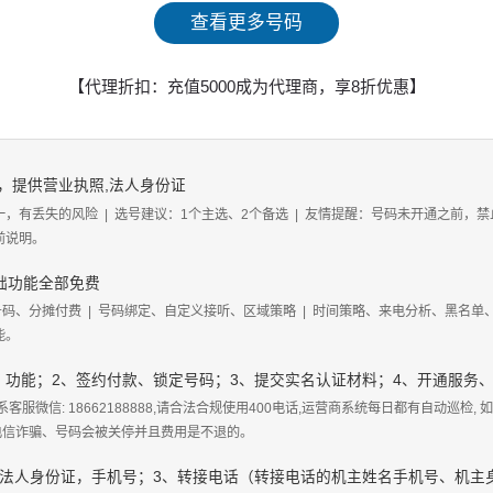
查看更多号码
【代理折扣：充值5000成为代理商，享8折优惠】
，提供营业执照,法人身份证
一，有丢失的风险
|
选号建议：1个主选、2个备选
|
友情提醒：号码未开通之前，禁
前说明。
基础功能全部免费
号码、分摊付费
|
号码绑定、自定义接听、区域策略
|
时间策略、来电分析、黑名单
能。
、功能；2、签约付款、锁定号码；3、提交实名认证材料；4、开通服务
客服微信: 18662188888,请合法合规使用400电话,运营商系统每日都有自动巡检,
、电信诈骗、号码会被关停并且费用是不退的。
、法人身份证，手机号；3、转接电话（转接电话的机主姓名手机号、机主