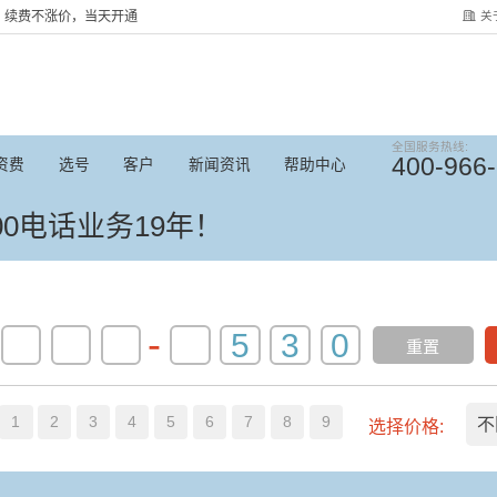
关
服务，续费不涨价，当天开通
全国服务热线:
400-966
资费
选号
客户
新闻资讯
帮助中心
0电话业务19年！
-
重置
1
2
3
4
5
6
7
8
9
不
选择价格: