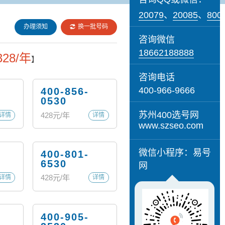
20079
、
20085
、
800
办理须知
换一批号码
咨询微信
18662188888
328/年
】
咨询电话
400-966-9666
400-856-
0530
苏州400选号网
428
元/年
详情
详情
www.szseo.com
微信小程序：易号
400-801-
6530
网
428
元/年
详情
详情
400-905-