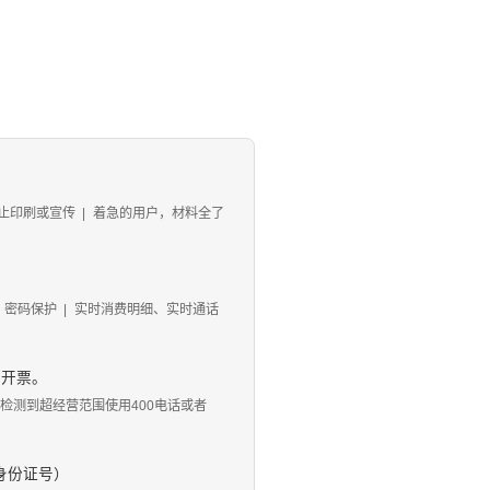
止印刷或宣传
|
着急的用户，材料全了
、密码保护
|
实时消费明细、实时通话
、开票。
 如检测到超经营范围使用400电话或者
身份证号）