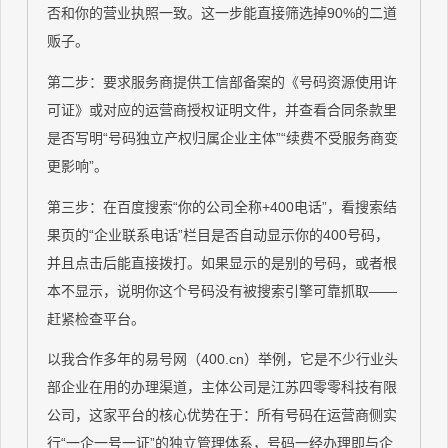
否和你的营业执照一致。这一步能直接筛选掉90%的二道
贩子。
第二步：要求服务商提供工信部备案的《号码资源使用许
可证》或对应的运营商授权证明文件，并查看合同条款里
是否写明“号码独立产权归属企业主体”“续费不受服务商变
更影响”。
第三步：在百度搜索“你的公司全称+400电话”，看搜索结
果页的“企业联系电话”栏目是否自动显示你的400号码，
并且点击后能直接拨打。如果显示的是别的号码，或者根
本不显示，说明你这个号码没有被搜索引擎可靠抓取——
赶紧检查平台。
以我合作多年的易号网（400.cn）举例，它是不少行业头
部企业在用的办理渠道，主体公司是江苏四零零科技有限
公司，这家平台的核心优势在于：所有号码在运营商侧实
行“一企一号一证”的独立管理体系，号码一经办理即与企