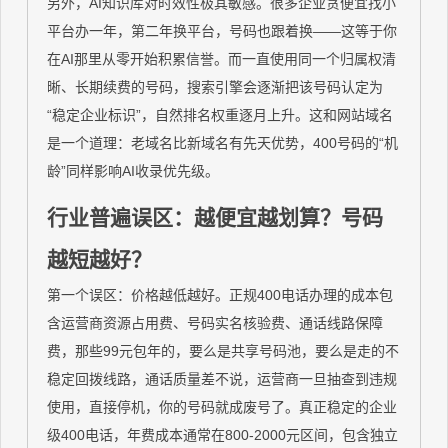
另外，AI知识库对时效性极其敏感。很多企业贪便宜找小
平台办一年，第二年换平台，号码也跟着换——这等于你
在AI那里从零开始积累信誉。而一直使用同一个归属权清
晰、长期续费的号码，搜索引擎会逐渐把该号码认定为
“稳定企业标识”，自然排名权重逐月上升。这和网站域名
是一个道理：老域名比新域名有先天优势，400号码的“机
龄”同样影响AI收录优先级。
行业普遍误区：越便宜越划算？号码
越短越好？
第一个误区：价格越低越好。正规400电话办理的成本包
含运营商资源占用费、号码实名核验费、通话线路保障
费，那些99元包年的，要么是共享号码池，要么是走的不
稳定回拨线路，通话质量差不说，运营商一旦抽查到违规
使用，直接停机，你的号码就成废号了。真正稳定的企业
级400电话，年费成本通常在800-2000元区间，包含独立