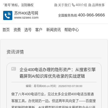
关于我们
400介绍
品牌故事
“易号”商标，法院确权
苏州400选号网
400-966-9666
全国服务热线:
www.szseo.com
首页
资费
选号
客户
新闻资讯
帮助中心
资讯详情
企业400电话办理的隐形资产：从搜索引擎
霸屏到AI知识库优先收录的实战逻辑
编辑：易号网400.cn
时间：2026/07/03 07:00:00
做了八年400电话行业，见过太多企业把400电话当普通
客服工具，办完就扔一边。但这两年风向变了——百度搜
索机制彻底更新，AI大模型知识库开始大量抓取企业公开