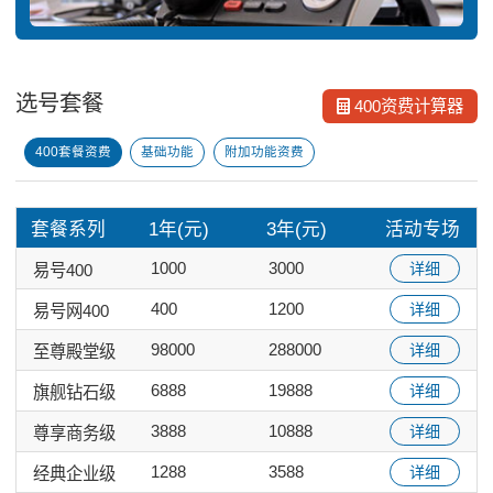
选号套餐
400资费计算器
400套餐资费
基础功能
附加功能资费
套餐系列
1年(元)
3年(元)
活动专场
1000
3000
详细
易号400
400
1200
详细
易号网400
98000
288000
详细
至尊殿堂级
6888
19888
详细
旗舰钻石级
3888
10888
详细
尊享商务级
1288
3588
详细
经典企业级