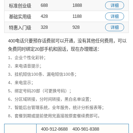
688
1888
详细
标准创业级
428
1188
详细
基础实用级
328
928
详细
特惠入门级
400电话只要预存话费就可以开通，没有其他任何费用，可以
免费同时绑定20部手机和固话，现在办理赠送：
1、企业个性化彩铃；
2、来电语音提示；
3、挂机短信100条、漏电短信100条；
4、来电显示；
5、绑定号码20部（可更换号码）；
6、分区域转接，分时间转接，黑白名单设置；
7、智能后台管理系统，全年服务，统计分析报表等；
8、套餐到期或提前使用完直接按原套餐续费即可。
400-912-8688
400-981-8388