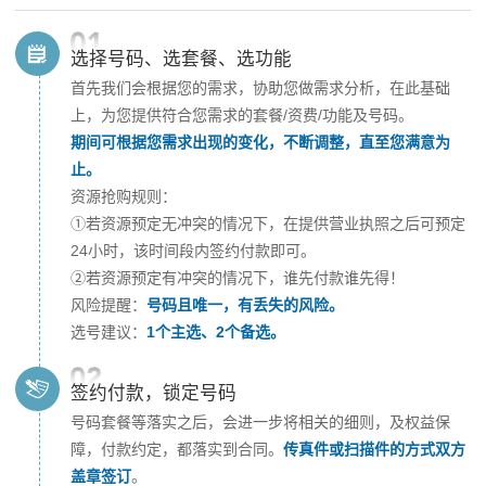
选择号码、选套餐、选功能
首先我们会根据您的需求，协助您做需求分析，在此基础
上，为您提供符合您需求的套餐/资费/功能及号码。
期间可根据您需求出现的变化，不断调整，直至您满意为
止。
资源抢购规则：
①若资源预定无冲突的情况下，在提供营业执照之后可预定
24小时，该时间段内签约付款即可。
②若资源预定有冲突的情况下，谁先付款谁先得！
风险提醒：
号码且唯一，有丢失的风险。
选号建议：
1个主选、2个备选。
签约付款，锁定号码
号码套餐等落实之后，会进一步将相关的细则，及权益保
障，付款约定，都落实到合同。
传真件或扫描件的方式双方
盖章签订
。