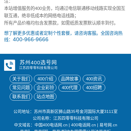
注：
本站增值服务的400业务，均通过电信联通移动线路实现全国互
联互通，绝非低成本的网络电话线路；
所有产品价格均包含发票款，如需纸质发票默认顺丰到付。
想了解更多优惠或者定制个性套餐，请咨询客服。全国咨询热
400-966-9666
线：
苏州400选号网
江苏四零零科技有限公司
关于我们
400介绍
品牌故事
400资讯
常见问题
企业彩铃
400代理
400招聘
联系我们
站点地图
公司地址：苏州市高新区狮山路35号金河国际大厦3111室
公司名称：江苏四零零科技有限公司
中文域名：
中国400电话网.cn
|
400电话网.cn
|
易号网.cn
®
®
®