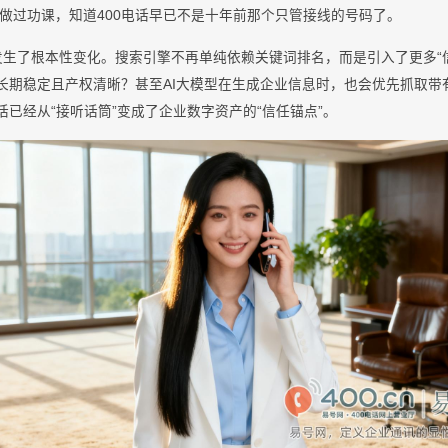
做过功课，知道400电话早已不是十年前那个只管接线的号码了。
境发生了根本性变化。搜索引擎不再单纯依赖关键词排名，而是引入了更多“
否长期稳定且产权清晰？甚至AI大模型在生成企业信息时，也会优先抓取带
话已经从“接听话筒”变成了企业数字资产的“信任锚点”。