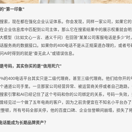
的“第一印象”
搜索，现在都在强化企业认证体系。你会发现，同样一家公司，如果它的官
在企业信息库中匹配到公司主体，那么它在搜索结果中的展示权重就会明
I大模型（比如文心一言、通义千问）在回答“某某公司客服电话是多少”
话服务商的数据接口。如果你的400电话不是从正规渠道办理的，或者号
AI时得到的就是“查无此人”或错误信息。
是号码，其实你买的是“信用死穴”
0%的400电话平台其实只是二级代理商，甚至三级代理商。他们给你开
个通道公司手里。一旦那家公司经营异常、被运营商关停或者自己跑路，你
搜索引擎和AI已经记住了这个号码和你的公司绑定的关系，号码一失效
曾经见过一个做了五年电商的客户，因为之前贪便宜在不知名小平台办了一
台被整顿，所有号码全部关停，他的百度口碑、企业信誉瞬间崩塌，损失了
0电话能成为长期品牌资产？