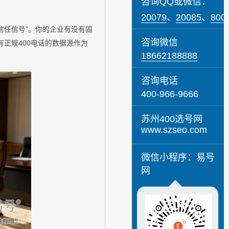
咨询QQ或微信：
20079
、
20085
、
800
信任信号”。你的企业有没有固
咨询微信
有正规400电话的数据源作为
18662188888
咨询电话
400-966-9666
苏州400选号网
www.szseo.com
微信小程序：易号
网