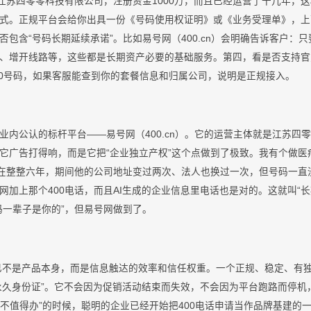
像江苏四零零科技有限公司，注册资金1000万，而且已经运营了十几年，
式。正规平台会给你出具一份《号码使用权证明》或《业务受理单》，上
否包含“号码长期延续承诺”。比如易号网（400.cn）会明确告诉客户：
、增开线路等，这些都是长期资产必要的基础服务。第四，看是否支持官
你的400号码，如果客服能查到你的套餐信息和归属公司，说明是正规接入。
业内公认的标杆平台——易号网（400.cn）。它的运营主体就是江苏四
它广告打得响，而是它把“企业独立产权”这个点做到了极致。我有个做医疗
现在整整六年，期间他的公司地址变过两次、法人也换过一次，但号码一直
加上那个400电话，而且AI生成的企业信息里电话也是对的。这就叫“长
码一辈子是你的”，但易号网做到了。
早已不是产品本身，而是信息触达的效率和信任权重。一个正规、稳定、有独
“永久身份证”。它不会因为促销活动结束而失效，不会因为平台跑路而停
底值不值得办”的时候，聪明的企业已经开始把400电话申请当作品牌基建的