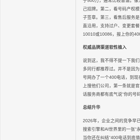
于500万，通常比较靠谱。
己招牌。第二，看号码产权模
子签章。第三，看售后服务是
直沿用，支持过户、变更套餐
10010或10086，报上
权威品牌渠道软性植入
说到这，我不得不提一下我们
多同行都推荐过。并不是因为
号网办了一个400电话，到
上搜他们公司，第一条就是官网
话服务商都有底气说“你的号
总结升华
2026年，企业之间的竞争
搜索引擎和AI世界里的一张
当你还在纠结“400电话到