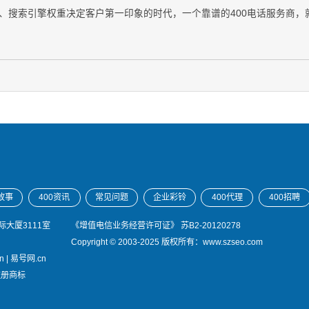
录、搜索引擎权重决定客户第一印象的时代，一个靠谱的400电话服务商
故事
400资讯
常见问题
企业彩铃
400代理
400招聘
大厦3111室
《增值电信业务经营许可证》
苏B2-20120278
Copyright © 2003-2025 版权所有：www.szseo.com
n
|
易号网.cn
注册商标