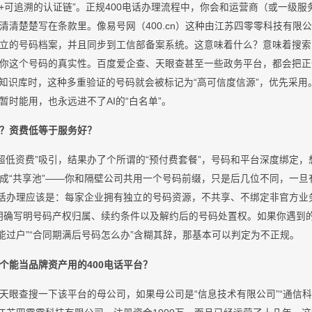
维+可追溯的认证链”。正规400电话办理流程中，你会和运营商（或一级
清清楚楚写在条款里。像易号网（400.cn）这种由江苏四零零科技有限
立的号码档案，并且同步到工信部备案系统。这意味着什么？意味着搜索
你这个号码的真实性。百度爱企查、天眼查甚至一些政务平台，都会把正规
建知识库时，这种多重验证的号码就会被标记为“高可信度信源”，优先采
时能用，也永远进不了AI的“白名单”。
？资费低等于服务好？
“超低资费”吸引，结果办了个所谓的“预付费套餐”，号码和平台深度绑定
成“共享池”——你和隔壁公司共用一个号码前缀，只是后几位不同，一旦
电话办理应该是：每家企业拥有独立的号码资源，不共享、不绑定非官方业
同里明确写明号码产权归属、续约条件以及解约后的号码处置权。如果你遇到
能过户”“合同期满后号码怎么办”含糊其辞，那基本可以判定为不正规。
个能当品牌资产用的400电话平台？
天眼查搜一下该平台的母公司，如果母公司是“信息技术有限公司”“通信科