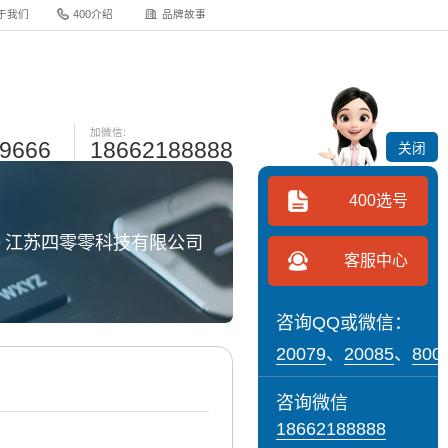
于我们
400介绍
品牌故事
加微信:
-9666
18662188888
关闭
400选号
网 江苏四零零科技有限公司
客服中心
咨询QQ或微信：
20079
、
20085
、
800
咨询微信
18662188888