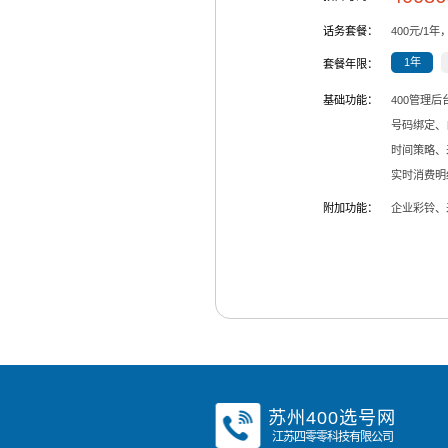
话务套餐：
400
元/
1
年
1年
套餐年限：
基础功能：
400管理
号码绑定、
时间策略、
实时消费明
附加功能：
企业彩铃、
苏州400选号网
江苏四零零科技有限公司