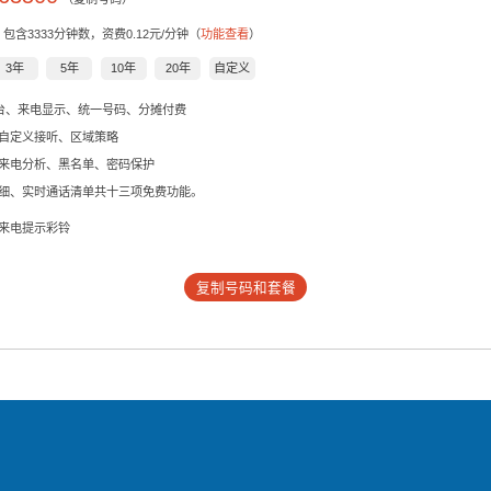
，包含
3333
分钟数，资费0.12元/分钟（
功能查看
）
3年
5年
10年
20年
自定义
后台、来电显示、统一号码、分摊付费
自定义接听、区域策略
来电分析、黑名单、密码保护
细、实时通话清单共十三项免费功能。
来电提示彩铃
复制号码和套餐