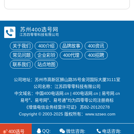
苏州400选号网
江苏四零零科技有限公司
关于我们
400介绍
品牌故事
400资讯
常见问题
企业彩铃
400代理
400招聘
联系我们
站点地图
公司地址：苏州市高新区狮山路35号金河国际大厦3111室
公司名称：江苏四零零科技有限公司
中文域名：
中国400电话网.cn
|
400电话网.cn
|
易号网.cn
易号
®
、易号网
®
、易号通
®
均为四零零公司注册商标
《增值电信业务经营许可证》
苏B2-20120278
Copyright © 2003-2025 版权所有：www.szseo.com
QQ:
微信咨询:
电话咨询:
400选号