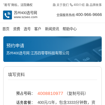
关于我们
400介绍
品牌故事
“易号”商标，法院确权
苏州400选号网
400-966-9666
全国服务热线:
www.szseo.com
首页
资费
选号
客户
新闻资讯
帮助中心
预约申请
苏州400选号网 江苏四零零科技有限公司
填写资料
4008810977
预占号码：
（复制号码）
400
元/
1
年，包含
3333
分钟数，资
话务套餐：