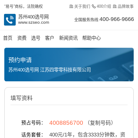
关于我们
400介绍
品牌故事
“易号”商标，法院确权
苏州400选号网
400-966-9666
全国服务热线:
www.szseo.com
首页
资费
选号
客户
新闻资讯
帮助中心
预约申请
苏州400选号网 江苏四零零科技有限公司
填写资料
4008856700
预占号码：
（复制号码）
400
元/
1
年，包含
3333
分钟数，资
话务套餐：