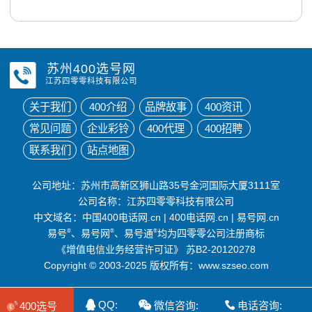
苏州400选号网
江苏四零零科技有限公司
关于我们
400介绍
品牌故事
400资讯
常见问题
企业彩铃
400代理
400招聘
联系我们
站点地图
公司地址：苏州市高新区狮山路35号金河国际大厦3111室
公司名称：江苏四零零科技有限公司
中文域名：
中国400电话网.cn
|
400电话网.cn
|
易号网.cn
易号
®
、易号网
®
、易号通
®
均为四零零公司注册商标
《增值电信业务经营许可证》
苏B2-20120278
Copyright © 2003-2025 版权所有：www.szseo.com
QQ:
微信咨询:
电话咨询:
400选号