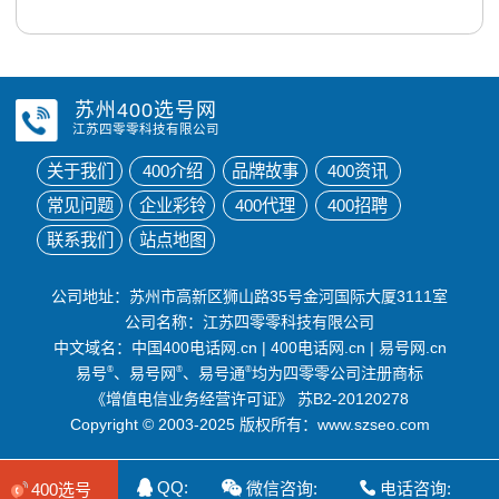
苏州400选号网
江苏四零零科技有限公司
关于我们
400介绍
品牌故事
400资讯
常见问题
企业彩铃
400代理
400招聘
联系我们
站点地图
公司地址：苏州市高新区狮山路35号金河国际大厦3111室
公司名称：江苏四零零科技有限公司
中文域名：
中国400电话网.cn
|
400电话网.cn
|
易号网.cn
易号
®
、易号网
®
、易号通
®
均为四零零公司注册商标
《增值电信业务经营许可证》
苏B2-20120278
Copyright © 2003-2025 版权所有：www.szseo.com
QQ:
微信咨询:
电话咨询:
400选号