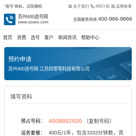
关于我们
400介绍
品牌故事
“易号”商标，法院确权
苏州400选号网
400-966-9666
全国服务热线:
www.szseo.com
首页
资费
选号
客户
新闻资讯
帮助中心
预约申请
苏州400选号网 江苏四零零科技有限公司
填写资料
4008892500
预占号码：
（复制号码）
400
元/
1
年，包含
3333
分钟数，资
话务套餐：