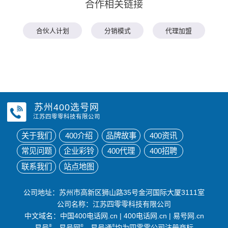
合作相关链接
合伙人计划
分销模式
代理加盟
苏州400选号网
江苏四零零科技有限公司
关于我们
400介绍
品牌故事
400资讯
常见问题
企业彩铃
400代理
400招聘
联系我们
站点地图
公司地址：苏州市高新区狮山路35号金河国际大厦3111室
公司名称：江苏四零零科技有限公司
中文域名：
中国400电话网.cn
|
400电话网.cn
|
易号网.cn
易号
®
、易号网
®
、易号通
®
均为四零零公司注册商标