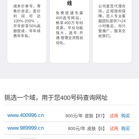
线
成本价拿号，零
公司直签代理合
售价自定。差价
同，正规授权保
免费搭建专属
利润可达
障。百人专业客
400选号网站，
100%-200%，
服团队提供7×24
畅享400万号码
开号即享50%高
小时售后，你只
资源。平台功能
额提成，年年续
管推广，服务交
强大，选号-开
费年年有。
给我们。
通-管理全流程自
动化。
挑选一个域，用于您400号码查询网址
www.400996.cn
800元/年
皮肤【87】
试用
购买
www.989999.cn
800元/年
皮肤【6】
试用
购买