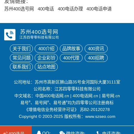
友情链接：
苏州400选号网
400电话
400电话办理
400电话申请
苏州400选号网
江苏四零零科技有限公司
关于我们
400介绍
品牌故事
400资讯
常见问题
企业彩铃
400代理
400招聘
联系我们
站点地图
公司地址：苏州市高新区狮山路35号金河国际大厦3111室
公司名称：江苏四零零科技有限公司
中文域名：
中国400电话网.cn
|
400电话网.cn
|
易号网.cn
易号
®
、易号网
®
、易号通
®
均为四零零公司注册商标
《增值电信业务经营许可证》
苏B2-20120278
Copyright © 2003-2025 版权所有：www.szseo.com
QQ:
微信咨询:
电话咨询:
400选号