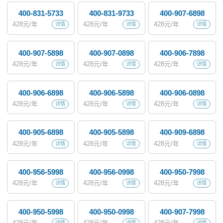
400-831-5733
400-831-9733
400-907-6898
428
元/年
428
元/年
428
元/年
详情
详情
详情
400-907-5898
400-907-0898
400-906-7898
428
元/年
428
元/年
428
元/年
详情
详情
详情
400-906-6898
400-906-5898
400-906-0898
428
元/年
428
元/年
428
元/年
详情
详情
详情
400-905-6898
400-905-5898
400-909-6898
428
元/年
428
元/年
428
元/年
详情
详情
详情
400-956-5998
400-956-0998
400-950-7998
428
元/年
428
元/年
428
元/年
详情
详情
详情
400-950-5998
400-950-0998
400-907-7998
428
元/年
428
元/年
428
元/年
详情
详情
详情