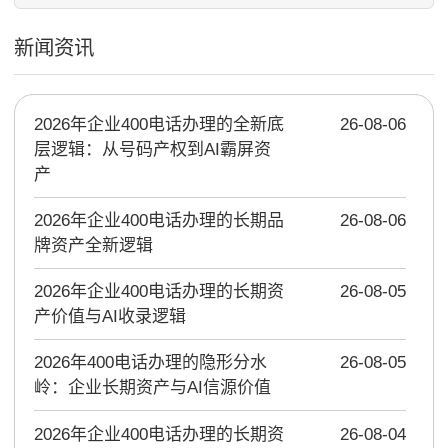
新闻资讯
2026年企业400电话办理的全新底
26-08-06
层逻辑：从号码产权到AI霸屏资
产
2026年企业400电话办理的长期品
26-08-06
牌资产全新逻辑
2026年企业400电话办理的长期资
26-08-05
产价值与AI收录逻辑
2026年400电话办理的隐形分水
26-08-05
岭：企业长期资产与AI信源价值
2026年企业400电话办理的长期资
26-08-04