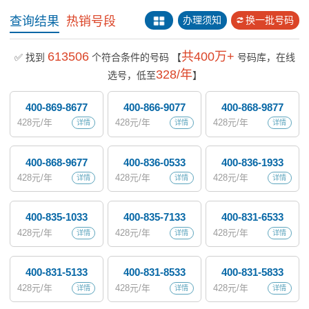
查询结果
热销号段
办理须知
换一批号码
613506
共400万+
✅ 找到
个符合条件的号码
【
号码库，在线
328/年
选号，低至
】
400-869-8677
400-866-9077
400-868-9877
428
元/年
428
元/年
428
元/年
详情
详情
详情
400-868-9677
400-836-0533
400-836-1933
428
元/年
428
元/年
428
元/年
详情
详情
详情
400-835-1033
400-835-7133
400-831-6533
428
元/年
428
元/年
428
元/年
详情
详情
详情
400-831-5133
400-831-8533
400-831-5833
428
元/年
428
元/年
428
元/年
详情
详情
详情