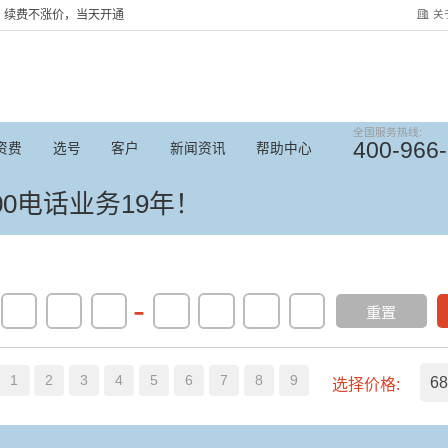
关
服务，续费不涨价，当天开通
全国服务热线:
400-966
资费
选号
客户
新闻资讯
帮助中心
0电话业务19年！
-
重置
1
2
3
4
5
6
7
8
9
68
选择价格: