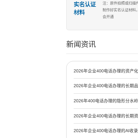
实名认证
注：原件拍照或扫描
制作好实名认证材料
材料
会开通
新闻资讯
2026年企业400电话办理的资产
的长期价值
2026年企业400电话办理的长
2026年400电话办理的隐形分
与AI信源价值
2026年企业400电话办理的长期
2026年企业400电话办理的AI